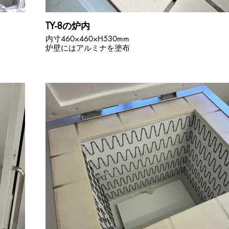
TY-8の炉内
内寸460×460×H530mm
炉壁にはアルミナを塗布