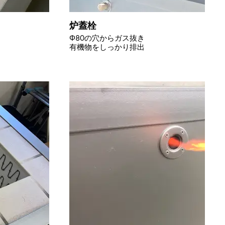
炉蓋栓
Φ80の穴からガス抜き
有機物をしっかり排出