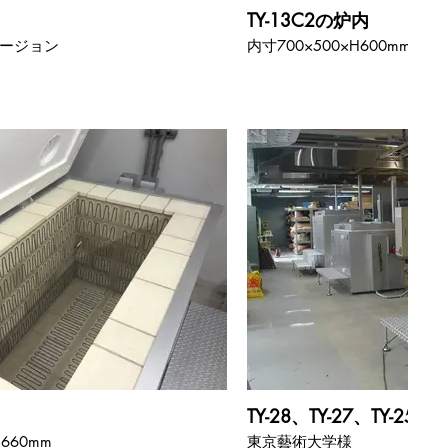
TY-13C2の炉内
ージョン
内寸700×500×H600mm
TY-28、TY-27、TY-25
H660mm
東京藝術大学様