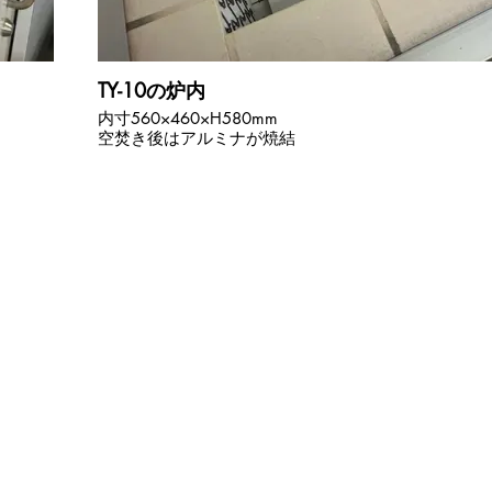
TY-10の炉内
内寸560×460×H580mm
空焚き後はアルミナが焼結