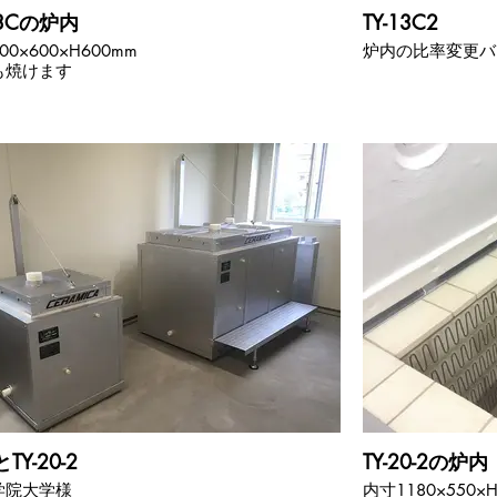
13Cの炉内
TY-13C2
00×600×H600mm
炉内の比率変更バ
も焼けます
とTY-20-2
TY-20-2の炉内
学院大学様
内寸1180×550×