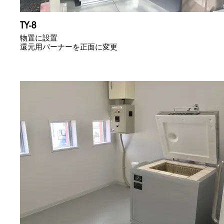
TY-8
物置に設置
還元用バーナーを正面に変更