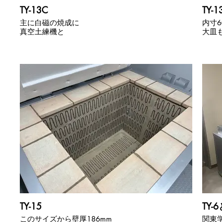
TY-13C
TY-
主に白磁の焼成に
内寸6
真空土練機と
大皿
TY-15
TY-6
このサイズから壁厚186mm
関東