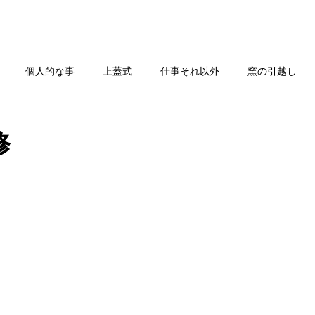
TOP
電気炉一覧
窯の搬入/修理
お問い合わせ
個人的な事
上蓋式
仕事それ以外
窯の引越し
還元焼成
修