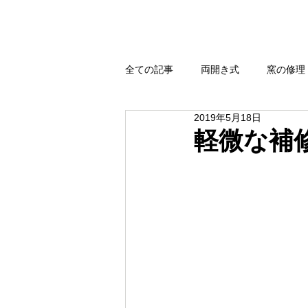
全ての記事
両開き式
窯の修理
2019年5月18日
強還元・無煙還元
扉式
軽微な補