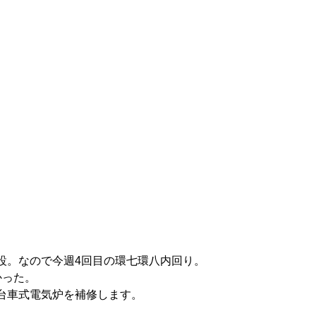
設。なので今週4回目の環七環八内回り。
かった。
台車式電気炉を補修します。