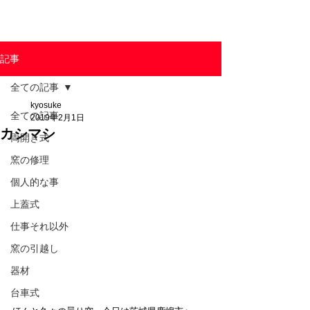
東京陶芸器材株式会社
記事
全ての記事
kyosuke
全ての記事
2019年2月1日
カシマシ
両開き式
窯の修理
個人的な事
上蓋式
仕事それ以外
窯の引越し
器材
台車式