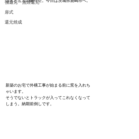
ほんと久々の曇り空。今日は茨城県鹿嶋市へ。
強還元・無煙還元
扉式
還元焼成
新築のお宅で外構工事が始まる前に窯を入れち
ゃいます。
そうでないとトラックが入ってこれなくなって
しまう。納期前倒しです。