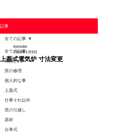
東京陶芸器材株式会社
記事
全ての記事
kyosuke
全ての記事
2019年1月9日
上蓋式電気炉 寸法変更
両開き式
窯の修理
個人的な事
上蓋式
仕事それ以外
窯の引越し
器材
台車式