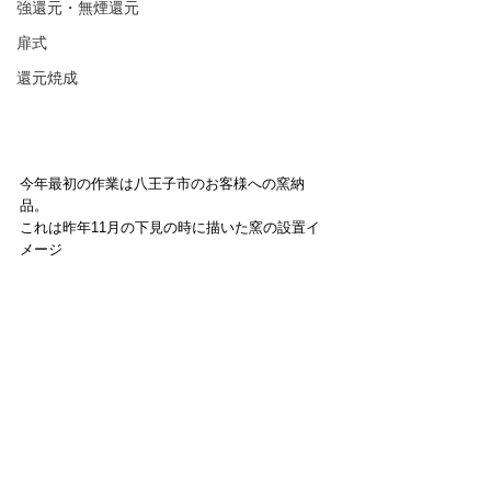
強還元・無煙還元
扉式
還元焼成
今年最初の作業は八王子市のお客様への窯納
品。
これは昨年11月の下見の時に描いた窯の設置イ
メージ