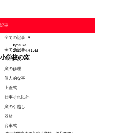
東京陶芸器材株式会社
記事
全ての記事
kyosuke
全ての記事
2025年4月15日
小学校の窯
両開き式
窯の修理
個人的な事
上蓋式
仕事それ以外
窯の引越し
器材
台車式