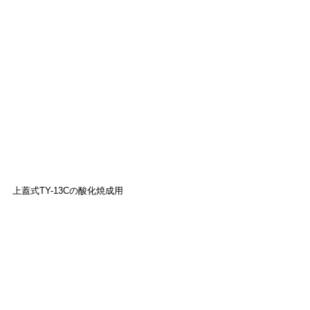
上蓋式TY-13Cの酸化焼成用