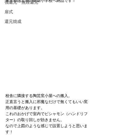
東京都国立市の新築小学校へ納品です！
強還元・無煙還元
扉式
還元焼成
校舎に隣接する陶芸窯小屋への搬入。
正直言うと搬入に邪魔なだけで無くてもいい窯
用の基礎があります。
これのおかげで室内でビシャモン（ハンドリフ
ター）の取り回しが効きません。
なので上図のような感じで設置しようと思いま
す！