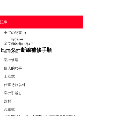
東京陶芸器材株式会社
記事
全ての記事
kyosuke
全ての記事
2021年12月4日
ヒーター断線補修手順
両開き式
窯の修理
個人的な事
上蓋式
仕事それ以外
窯の引越し
器材
台車式