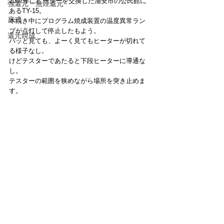
2007年にヒーターを交換した浦安市の公民館に
強還元・無煙還元
あるTY-15。
扉式
本焼き中にプログラム焼成装置の温度異常ラン
プが点灯して停止したもよう。
還元焼成
パッと見ても、よーく見てもヒーターが切れて
る様子なし。
けどテスターであたると下段ヒーターに導通な
し。
テスターの範囲を狭めながら場所を突き止めま
す。