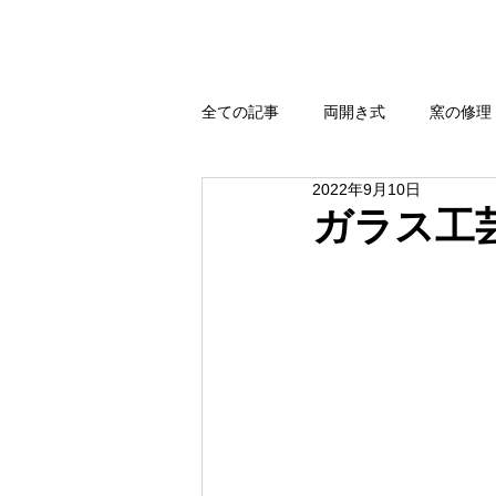
全ての記事
両開き式
窯の修理
2022年9月10日
強還元・無煙還元
扉式
ガラス工