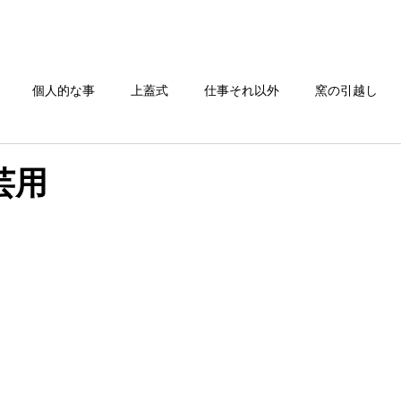
TOP
電気炉一覧
窯の搬入/修理
お問い合わせ
個人的な事
上蓋式
仕事それ以外
窯の引越し
還元焼成
芸用