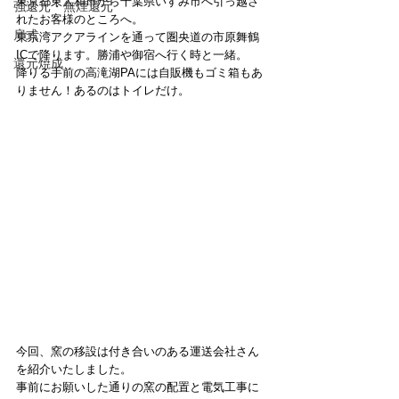
東京都東大和市から千葉県いすみ市へ引っ越さ
強還元・無煙還元
れたお客様のところへ。
扉式
東京湾アクアラインを通って圏央道の市原舞鶴
ICで降ります。勝浦や御宿へ行く時と一緒。
還元焼成
降りる手前の高滝湖PAには自販機もゴミ箱もあ
りません！あるのはトイレだけ。
今回、窯の移設は付き合いのある運送会社さん
を紹介いたしました。
事前にお願いした通りの窯の配置と電気工事に