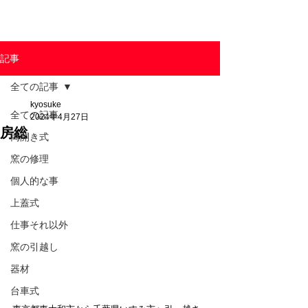
東京陶芸器材株式会社
記事
全ての記事
kyosuke
全ての記事
2024年4月27日
房総
両開き式
窯の修理
個人的な事
上蓋式
仕事それ以外
窯の引越し
器材
台車式