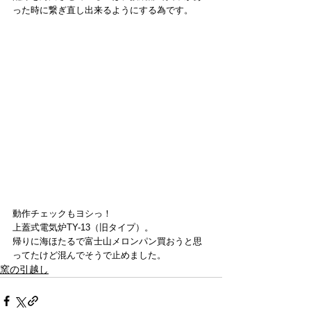
った時に繋ぎ直し出来るようにする為です。
動作チェックもヨシっ！
上蓋式電気炉TY-13（旧タイプ）。
帰りに海ほたるで富士山メロンパン買おうと思
ってたけど混んでそうで止めました。
窯の引越し