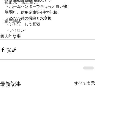
・犬を動物病院へ連れてく
強還元・無煙還元
・ホームセンターでちょっと買い物
扉式
・銀行、信用金庫等4件で記帳
・めだか鉢の掃除と水交換
還元焼成
・シャワーして昼寝
・アイロン
個人的な事
すべて表示
最新記事