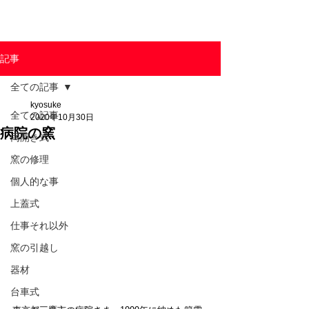
東京陶芸器材株式会社
記事
全ての記事
kyosuke
全ての記事
2020年10月30日
病院の窯
両開き式
窯の修理
個人的な事
上蓋式
仕事それ以外
窯の引越し
器材
台車式