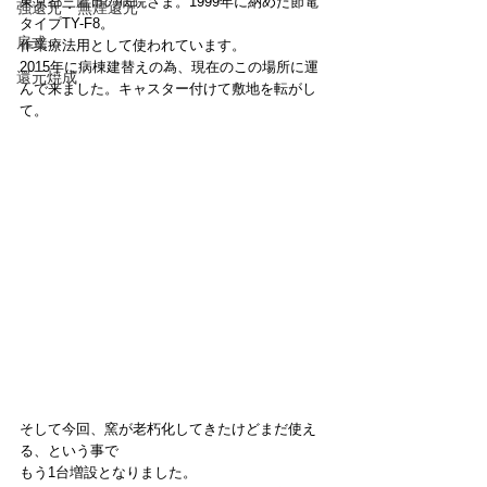
東京都三鷹市の病院さま。1999年に納めた節電
強還元・無煙還元
タイプTY-F8。
扉式
作業療法用として使われています。
2015年に病棟建替えの為、現在のこの場所に運
還元焼成
んで来ました。キャスター付けて敷地を転がし
て。
そして今回、窯が老朽化してきたけどまだ使え
る、という事で
もう1台増設となりました。