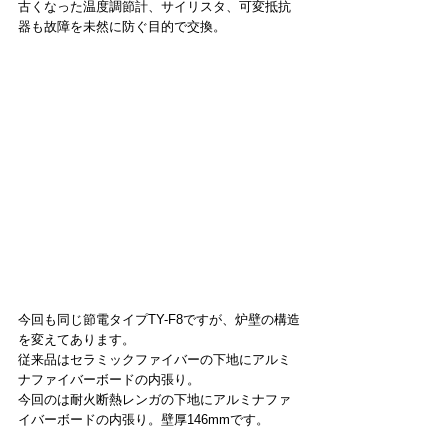
古くなった温度調節計、サイリスタ、可変抵抗
器も故障を未然に防ぐ目的で交換。
今回も同じ節電タイプTY-F8ですが、炉壁の構造
を変えてあります。
従来品はセラミックファイバーの下地にアルミ
ナファイバーボードの内張り。
今回のは耐火断熱レンガの下地にアルミナファ
イバーボードの内張り。壁厚146mmです。