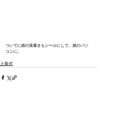
ついでに娘の落書きもシールにして、娘のパソ
コンに。
上蓋式
すべて表示
最新記事