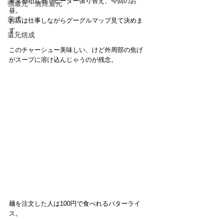
東京都狛江市でヒーター張り替え、今回のお
強還元・無煙還元
昼。
扉式
お店は仕事しながらグーグルマップ見て決めま
す。
還元焼成
このチャーシュー美味しい、けど外周部の焦げ
がスープに溶け込んじゃうのが残念。
麺を注文した人は100円で食べれるバターライ
ス。