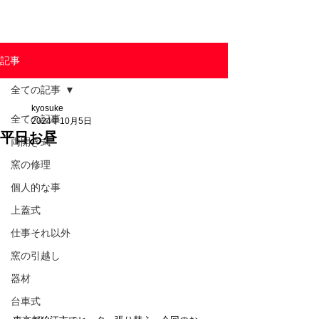
東京陶芸器材株式会社
記事
全ての記事
kyosuke
全ての記事
2024年10月5日
平日お昼
両開き式
窯の修理
個人的な事
上蓋式
仕事それ以外
窯の引越し
器材
台車式