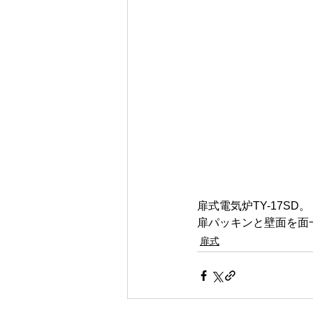
扉式電気炉TY-17SD。
扉パッキンと壁面を面
扉式