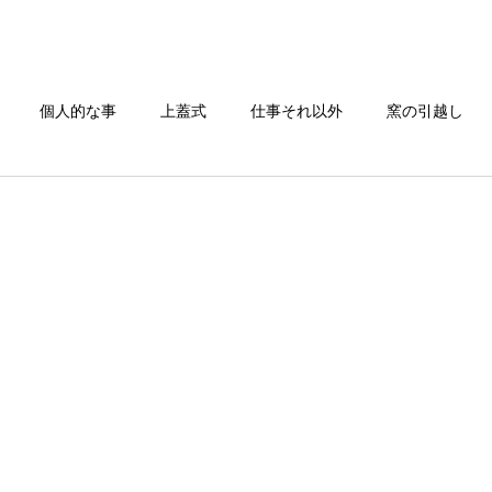
TOP
電気炉一覧
窯の搬入/修理
お問い合わせ
個人的な事
上蓋式
仕事それ以外
窯の引越し
還元焼成