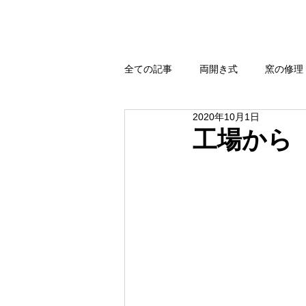
全ての記事
両開き式
窯の修理
2020年10月1日
強還元・無煙還元
扉式
工場から