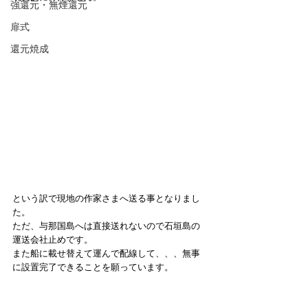
強還元・無煙還元
扉式
還元焼成
という訳で現地の作家さまへ送る事となりまし
た。
ただ、与那国島へは直接送れないので石垣島の
運送会社止めです。
また船に載せ替えて運んで配線して、、、無事
に設置完了できることを願っています。