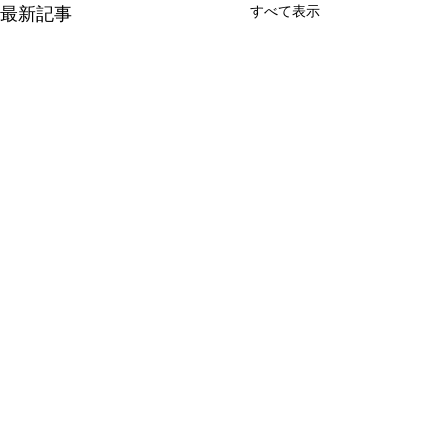
すべて表示
最新記事
コメント
電気窯増設