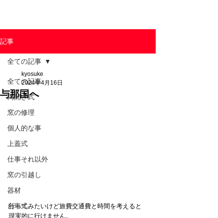
東京陶芸器材株式会社
記事
全ての記事
kyosuke
全ての記事
2024年4月16日
与那国へ
両開き式
窯の修理
個人的な事
上蓋式
仕事それ以外
窯の引越し
器材
台車式
行ってみたいけど旅費交通費と時間を考えると
現実的に行けません。