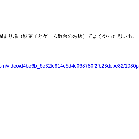
溜まり場（駄菓子とゲーム数台のお店）でよくやった思い出。
ic.com/video/d4be6b_6e32fc814e5d4c068780f2fb23dcbe82/1080p