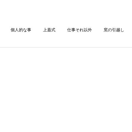
TOP
電気炉一覧
窯の搬入/修理
お問い合わせ
個人的な事
上蓋式
仕事それ以外
窯の引越し
還元焼成