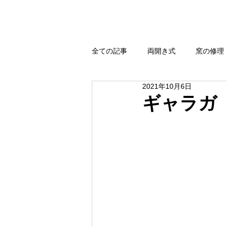
全ての記事
両開き式
窯の修理
2021年10月6日
強還元・無煙還元
扉式
ギャラガ