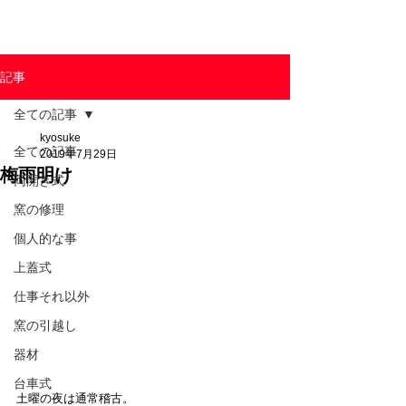
東京陶芸器材株式会社
記事
全ての記事
kyosuke
全ての記事
2019年7月29日
梅雨明け
両開き式
窯の修理
個人的な事
上蓋式
仕事それ以外
窯の引越し
器材
台車式
土曜の夜は通常稽古。