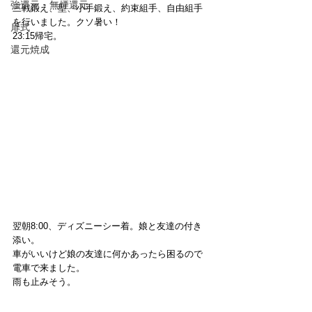
強還元・無煙還元
三戦鍛え、型、小手鍛え、約束組手、自由組手
を行いました。クソ暑い！
扉式
23:15帰宅。 
還元焼成
翌朝8:00、ディズニーシー着。娘と友達の付き
添い。
車がいいけど娘の友達に何かあったら困るので
電車で来ました。
雨も止みそう。