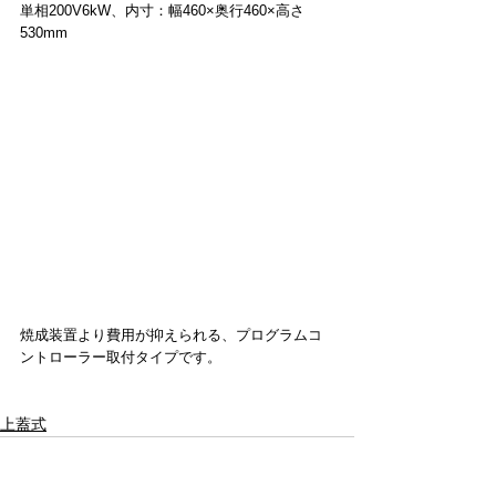
単相200V6kW、内寸：幅460×奥行460×高さ
530mm
焼成装置より費用が抑えられる、プログラムコ
ントローラー取付タイプです。
上蓋式