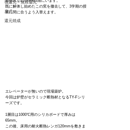
新宿区立の小学校2階にいます。
強還元・無煙還元
既に解体し始めたこの窯を撤去して、3学期の授
扉式
業に間に合うよう入替えます。
還元焼成
エレベーターが無いので現場築炉。
今回は炉壁がセラミック断熱材となるTY-Fシリ
ーズです。
1層目は1000℃用のシリカボードで厚みは
65mm。
この後、床用の耐火断熱レンガ120mmを敷きま