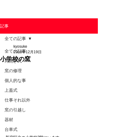
東京陶芸器材株式会社
記事
全ての記事
kyosuke
全ての記事
2018年12月19日
小学校の窯
両開き式
窯の修理
個人的な事
上蓋式
仕事それ以外
窯の引越し
器材
台車式