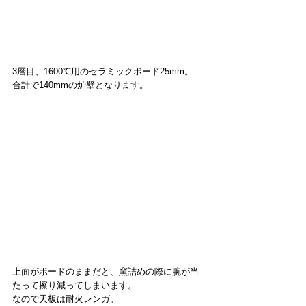
3層目、1600℃用のセラミックボード25mm。
合計で140mmの炉壁となります。
上面がボードのままだと、窯詰めの際に腕が当
たって擦り減ってしまいます。
なので天板は耐火レンガ。