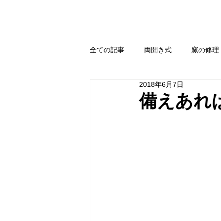
全ての記事
両開き式
窯の修理
2018年6月7日
強還元・無煙還元
扉式
備えあれ