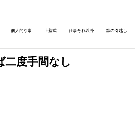
TOP
電気炉一覧
窯の搬入/修理
お問い合わせ
個人的な事
上蓋式
仕事それ以外
窯の引越し
還元焼成
ば二度手間なし