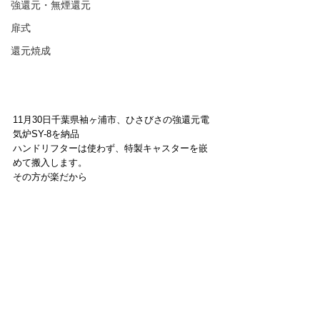
強還元・無煙還元
扉式
還元焼成
11月30日千葉県袖ヶ浦市、ひさびさの強還元電
気炉SY-8を納品
ハンドリフターは使わず、特製キャスターを嵌
めて搬入します。
その方が楽だから