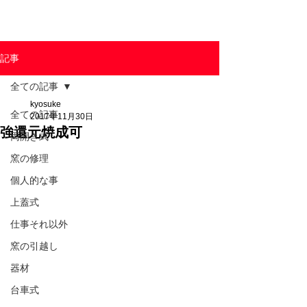
東京陶芸器材株式会社
記事
全ての記事
kyosuke
全ての記事
2017年11月30日
強還元焼成可
両開き式
窯の修理
個人的な事
上蓋式
仕事それ以外
窯の引越し
器材
台車式