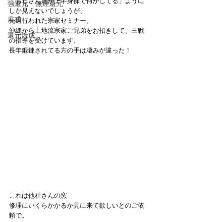
「おじさん達が上半身裸で何かしてる」ように
強還元・無煙還元
しか見えないでしょうが、
扉式
先週行われた宗家セミナー。
沖縄から上地流宗家ご兄弟をお招きして、三戦
還元焼成
の指導を受けています。
長年鍛錬されてる方の手は凄みが違った！
これは他社さんの窯
修理にいくらかかるか見に来て欲しいとのご依
頼で。