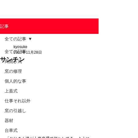
東京陶芸器材株式会社
記事
全ての記事
kyosuke
全ての記事
2017年11月28日
サンチン
両開き式
窯の修理
個人的な事
上蓋式
仕事それ以外
窯の引越し
器材
台車式