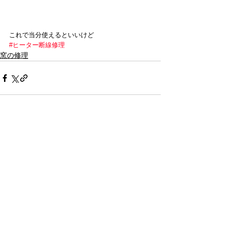
これで当分使えるといいけど
#ヒーター断線修理
窯の修理
すべて表示
最新記事