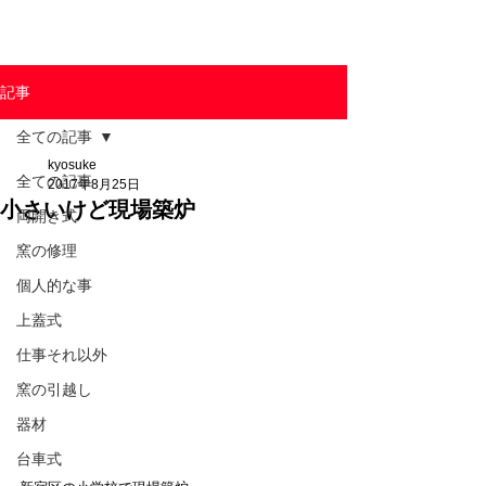
東京陶芸器材株式会社
記事
全ての記事
kyosuke
全ての記事
2017年8月25日
小さいけど現場築炉
両開き式
窯の修理
個人的な事
上蓋式
仕事それ以外
窯の引越し
器材
台車式