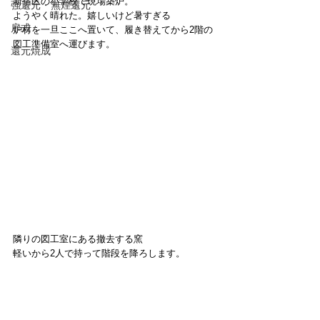
新宿区の小学校で現場築炉。
強還元・無煙還元
ようやく晴れた。嬉しいけど暑すぎる
扉式
炉材を一旦ここへ置いて、履き替えてから2階の
図工準備室へ運びます。
還元焼成
隣りの図工室にある撤去する窯
軽いから2人で持って階段を降ろします。