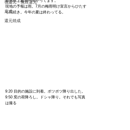
新潟県上越市へ向かってます。
強還元・無煙還元
現地の予報は雨。7月の梅雨明け宣言からひたす
扉式
ら雨続き。今年の夏は終わってる。
還元焼成
9:20 目的の施設に到着。ポツポツ降り出した。
9:50 窯の荷降ろし。ドシャ降り。それでも写真
は撮る