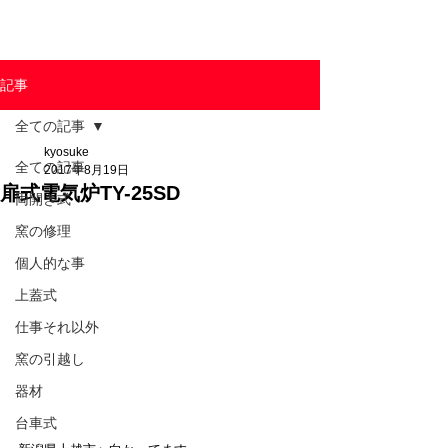
東京陶芸器材株式会社
記事
全ての記事
kyosuke
全ての記事
2017年8月19日
扉式電気炉TY-25SD
両開き式
窯の修理
個人的な事
上蓋式
仕事それ以外
窯の引越し
器材
台車式