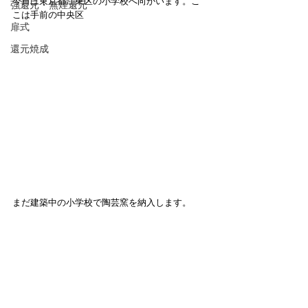
今日は東京都江東区の小学校へ向かいます。こ
強還元・無煙還元
こは手前の中央区
扉式
還元焼成
まだ建築中の小学校で陶芸窯を納入します。