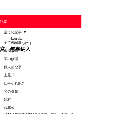
東京陶芸器材株式会社
記事
全ての記事
kyosuke
全ての記事
2017年2月21日
窯、無事納入
両開き式
窯の修理
個人的な事
上蓋式
仕事それ以外
窯の引越し
器材
台車式