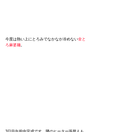
今度は熱い上にとろみでなかなか冷めない
全と
ろ麻婆麺
。
3日目午前中完成です。隣のヒーター張替えも。