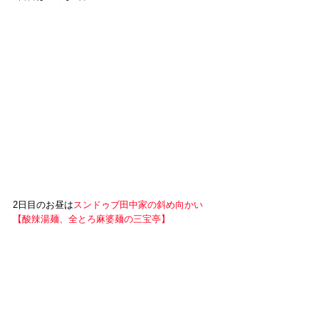
2日目のお昼は
スンドゥブ田中家の斜め向かい
【
酸辣湯麺、全とろ麻婆麺の三宝亭
】