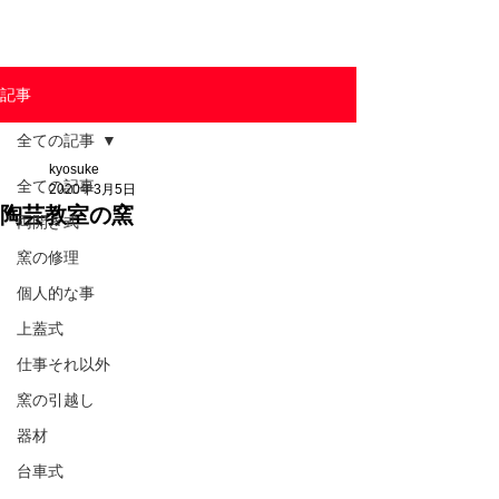
東京陶芸器材株式会社
記事
全ての記事
kyosuke
全ての記事
2020年3月5日
陶芸教室の窯
両開き式
窯の修理
個人的な事
上蓋式
仕事それ以外
窯の引越し
器材
台車式