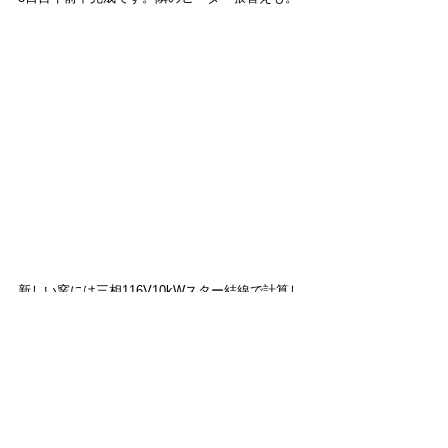
新しい窯には三相116V10kWスター結線で計算し
た、標準より太いヒーターを用意しました。
太ければいいって訳じゃないんですが色々と考
えた上で。