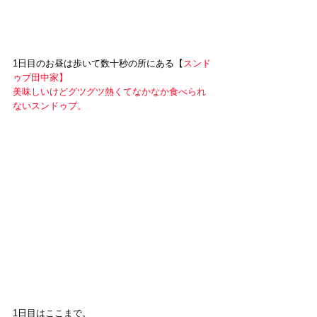
1日目のお昼は歩いて数十秒の所にある【
スンド
ゥブ田中家】
美味しいけどグツグツ熱くてなかなか食べられ
ないスンドゥブ。
1日目はここまで。