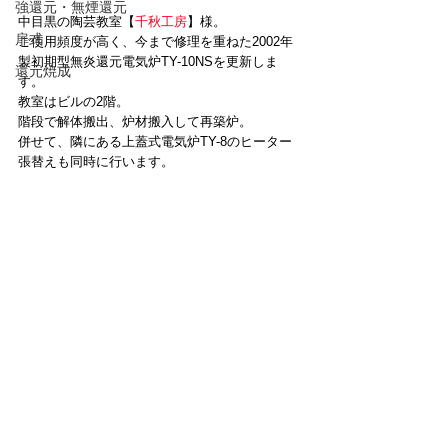
強還元・無煙還元
中目黒の陶芸教室【
千秋工房
】様。
扉式
ご使用頻度が高く、今まで修理を重ねた2002年
製初期型無炎還元電気炉TY-10NSを更新しま
還元焼成
す。
教室はビルの2階。
階段で解体搬出、炉材搬入して再築炉。
併せて、隣にある上蓋式電気炉TY-8のヒーター
張替えも同時に行います。