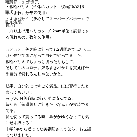
左から
強還元・無煙還元
・裁断バサミ（全体のカット、後頭部の刈り上
扉式
げのまね。数年来使用）
・すきバサミ（決心してスーパービバホームで
還元焼成
購入）
・刈り上げ用バリカン（0.2mm単位で調節でき
る優れもの。数年来使用）
もともと、美容院に行っても2週間経てば刈り上
げが伸びて気になって自分でやってました。
裁断バサミでちょっと切ったりもして。
そしてこのコロナ。残るすきバサミを買えば全
部自分で切れるんじゃないかと。
結果、自分的にはすごく満足。ほぼ習得したと
言ってもいい！
もう3ヶ月美容院に行かずに済んでる。
昔から「毎週切りに行きたいなぁ」が実現でき
てる。
髪を切って貰ってる時に鼻がかゆくなっても気
にせず掻ける！
中学2年から通ってた美容院さようなら。お世話
になりました。