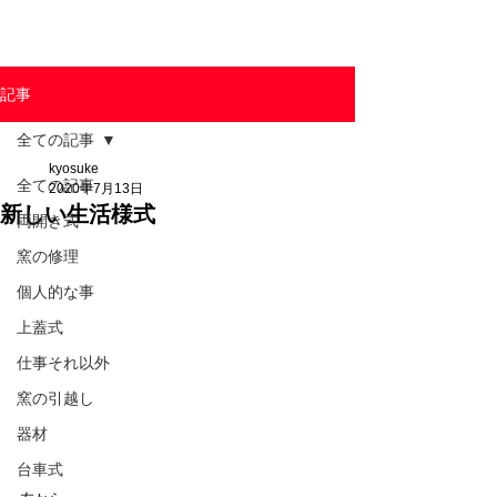
東京陶芸器材株式会社
記事
全ての記事
kyosuke
全ての記事
2020年7月13日
新しい生活様式
両開き式
窯の修理
個人的な事
上蓋式
仕事それ以外
窯の引越し
器材
台車式