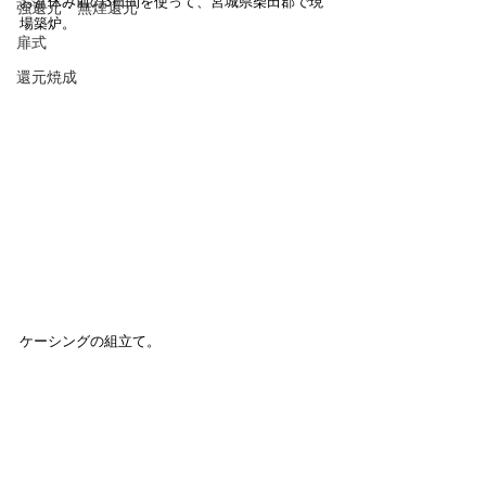
お盆休み前の3日間を使って、宮城県柴田郡で現
強還元・無煙還元
場築炉。
扉式
還元焼成
ケーシングの組立て。