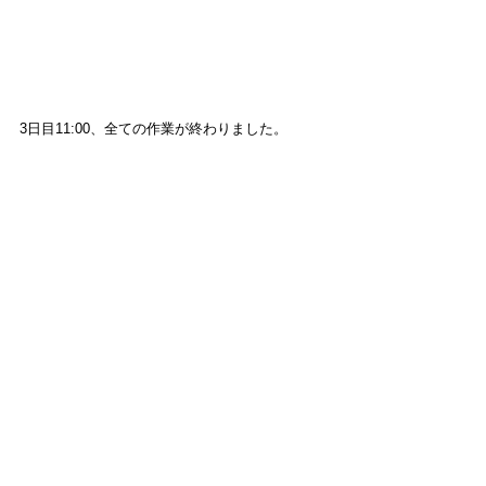
3日目11:00、全ての作業が終わりました。
上蓋式電気炉TY-15 RF【単相】
背後にあるのは1991年製のTY-20-2 RF これも