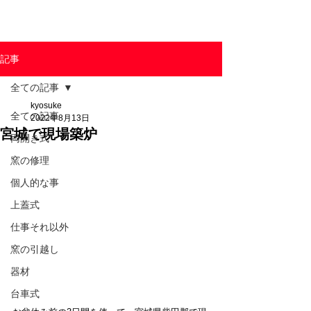
東京陶芸器材株式会社
記事
全ての記事
kyosuke
全ての記事
2022年8月13日
宮城で現場築炉
両開き式
窯の修理
個人的な事
上蓋式
仕事それ以外
窯の引越し
器材
台車式