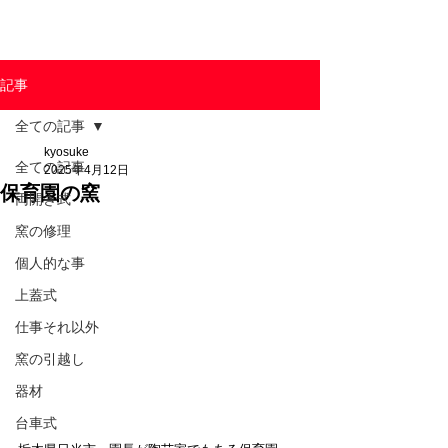
東京陶芸器材株式会社
記事
全ての記事
kyosuke
全ての記事
2025年4月12日
保育園の窯
両開き式
窯の修理
個人的な事
上蓋式
仕事それ以外
窯の引越し
器材
台車式