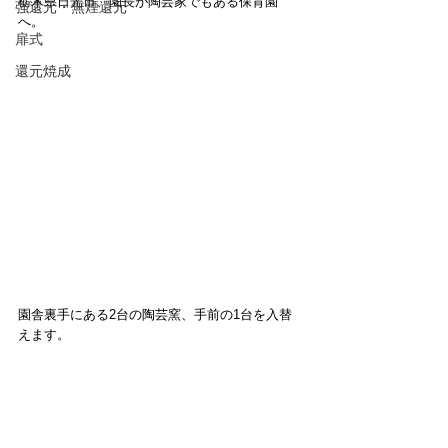
栃木県日光市、園長が陶芸家でもある保育園
強還元・無煙還元
へ。
扉式
還元焼成
園舎裏手にある2台の陶芸窯、手前の1台を入替
えます。