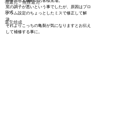
神奈川県大磯町のお客様窯場。
強還元・無煙還元
窯の調子が悪いという事でしたが、原因はプロ
扉式
グラム設定のちょっとしたミスで修正して解
決。
還元焼成
それよりこっちの亀裂が気になりますとお伝え
して補修する事に。