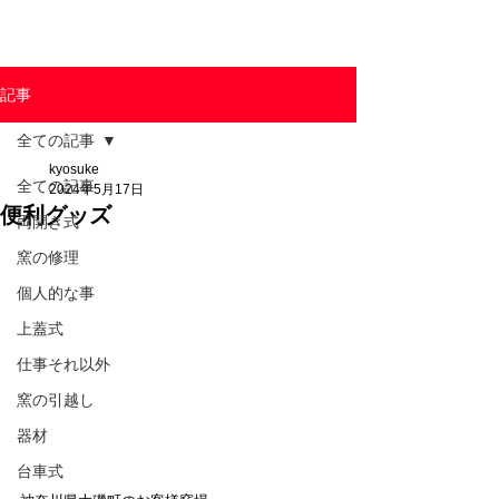
東京陶芸器材株式会社
記事
全ての記事
kyosuke
全ての記事
2024年5月17日
便利グッズ
両開き式
窯の修理
個人的な事
上蓋式
仕事それ以外
窯の引越し
器材
台車式