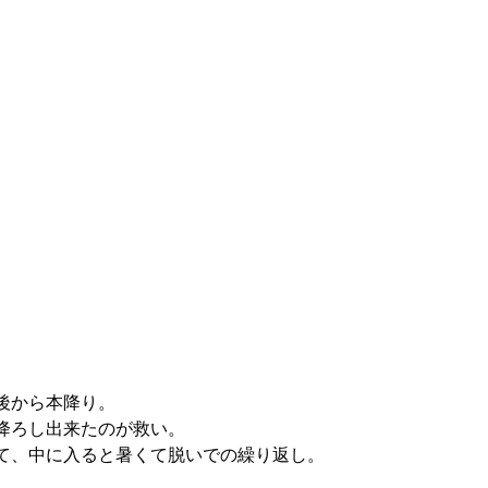
後から本降り。
降ろし出来たのが救い。
て、中に入ると暑くて脱いでの繰り返し。