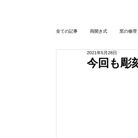
全ての記事
両開き式
窯の修理
2021年5月28日
強還元・無煙還元
扉式
今回も彫