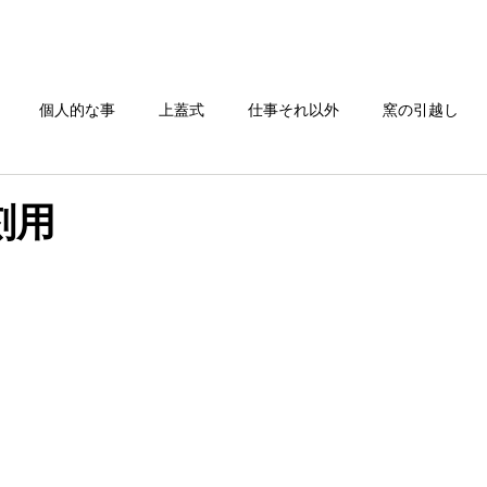
TOP
電気炉一覧
窯の搬入/修理
お問い合わせ
個人的な事
上蓋式
仕事それ以外
窯の引越し
還元焼成
刻用